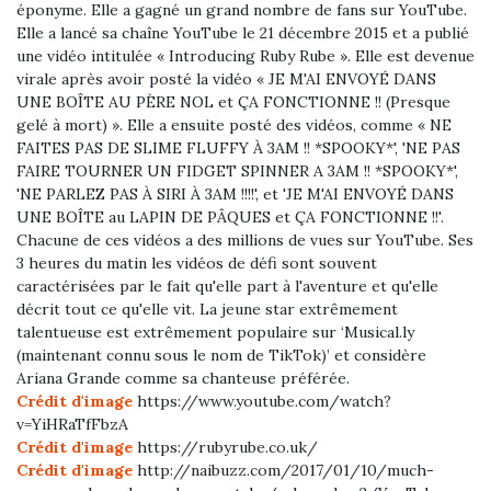
éponyme. Elle a gagné un grand nombre de fans sur YouTube.
Elle a lancé sa chaîne YouTube le 21 décembre 2015 et a publié
une vidéo intitulée « Introducing Ruby Rube ». Elle est devenue
virale après avoir posté la vidéo « JE M'AI ENVOYÉ DANS
UNE BOÎTE AU PÈRE NOL et ÇA FONCTIONNE !! (Presque
gelé à mort) ». Elle a ensuite posté des vidéos, comme « NE
FAITES PAS DE SLIME FLUFFY À 3AM !! *SPOOKY*', 'NE PAS
FAIRE TOURNER UN FIDGET SPINNER A 3AM !! *SPOOKY*',
'NE PARLEZ PAS À SIRI À 3AM !!!!', et 'JE M'AI ENVOYÉ DANS
UNE BOÎTE au LAPIN DE PÂQUES et ÇA FONCTIONNE !!'.
Chacune de ces vidéos a des millions de vues sur YouTube. Ses
3 heures du matin les vidéos de défi sont souvent
caractérisées par le fait qu'elle part à l'aventure et qu'elle
décrit tout ce qu'elle vit. La jeune star extrêmement
talentueuse est extrêmement populaire sur ‘Musical.ly
(maintenant connu sous le nom de TikTok)’ et considère
Ariana Grande comme sa chanteuse préférée.
Crédit d'image
https://www.youtube.com/watch?
v=YiHRaTfFbzA
Crédit d'image
https://rubyrube.co.uk/
Crédit d'image
http://naibuzz.com/2017/01/10/much-