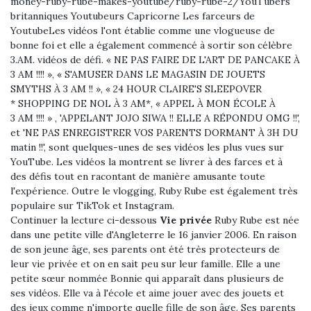
money-ruby-rube-makes-youtube/ruby-rube-2/YouTubers
britanniques Youtubeurs Capricorne Les farceurs de
YoutubeLes vidéos l'ont établie comme une vlogueuse de
bonne foi et elle a également commencé à sortir son célèbre
3.AM. vidéos de défi. « NE PAS FAIRE DE L'ART DE PANCAKE À
3 AM !!!! », « S'AMUSER DANS LE MAGASIN DE JOUETS
SMYTHS À 3 AM !! », « 24 HOUR CLAIRE'S SLEEPOVER
* SHOPPING DE NOL À 3 AM*, « APPEL À MON ÉCOLE À
3 AM !!!! » , 'APPELANT JOJO SIWA !! ELLE A RÉPONDU OMG !!',
et 'NE PAS ENREGISTRER VOS PARENTS DORMANT À 3H DU
matin !!', sont quelques-unes de ses vidéos les plus vues sur
YouTube. Les vidéos la montrent se livrer à des farces et à
des défis tout en racontant de manière amusante toute
l'expérience. Outre le vlogging, Ruby Rube est également très
populaire sur TikTok et Instagram.
Continuer la lecture ci-dessous
Vie privée
Ruby Rube est née
dans une petite ville d'Angleterre le 16 janvier 2006. En raison
de son jeune âge, ses parents ont été très protecteurs de
leur vie privée et on en sait peu sur leur famille. Elle a une
petite sœur nommée Bonnie qui apparaît dans plusieurs de
ses vidéos. Elle va à l'école et aime jouer avec des jouets et
des jeux comme n'importe quelle fille de son âge. Ses parents