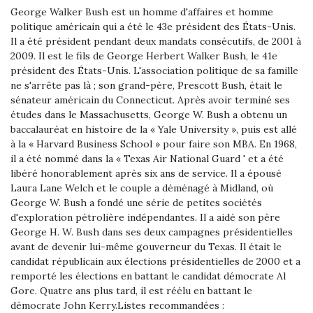
George Walker Bush est un homme d'affaires et homme
politique américain qui a été le 43e président des États-Unis.
Il a été président pendant deux mandats consécutifs, de 2001 à
2009. Il est le fils de George Herbert Walker Bush, le 41e
président des États-Unis. L'association politique de sa famille
ne s'arrête pas là ; son grand-père, Prescott Bush, était le
sénateur américain du Connecticut. Après avoir terminé ses
études dans le Massachusetts, George W. Bush a obtenu un
baccalauréat en histoire de la « Yale University », puis est allé
à la « Harvard Business School » pour faire son MBA. En 1968,
il a été nommé dans la « Texas Air National Guard ' et a été
libéré honorablement après six ans de service. Il a épousé
Laura Lane Welch et le couple a déménagé à Midland, où
George W. Bush a fondé une série de petites sociétés
d'exploration pétrolière indépendantes. Il a aidé son père
George H. W. Bush dans ses deux campagnes présidentielles
avant de devenir lui-même gouverneur du Texas. Il était le
candidat républicain aux élections présidentielles de 2000 et a
remporté les élections en battant le candidat démocrate Al
Gore. Quatre ans plus tard, il est réélu en battant le
démocrate John Kerry.
Listes recommandées :