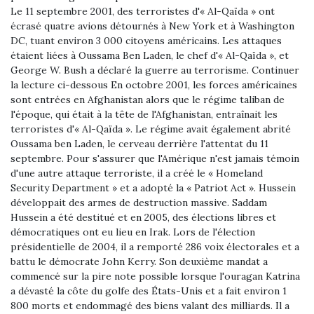
Le 11 septembre 2001, des terroristes d'« Al-Qaïda » ont
écrasé quatre avions détournés à New York et à Washington
DC, tuant environ 3 000 citoyens américains. Les attaques
étaient liées à Oussama Ben Laden, le chef d'« Al-Qaïda », et
George W. Bush a déclaré la guerre au terrorisme. Continuer
la lecture ci-dessous En octobre 2001, les forces américaines
sont entrées en Afghanistan alors que le régime taliban de
l'époque, qui était à la tête de l'Afghanistan, entraînait les
terroristes d'« Al-Qaïda ». Le régime avait également abrité
Oussama ben Laden, le cerveau derrière l'attentat du 11
septembre. Pour s'assurer que l'Amérique n'est jamais témoin
d'une autre attaque terroriste, il a créé le « Homeland
Security Department » et a adopté la « Patriot Act ». Hussein
développait des armes de destruction massive. Saddam
Hussein a été destitué et en 2005, des élections libres et
démocratiques ont eu lieu en Irak. Lors de l'élection
présidentielle de 2004, il a remporté 286 voix électorales et a
battu le démocrate John Kerry. Son deuxième mandat a
commencé sur la pire note possible lorsque l'ouragan Katrina
a dévasté la côte du golfe des États-Unis et a fait environ 1
800 morts et endommagé des biens valant des milliards. Il a