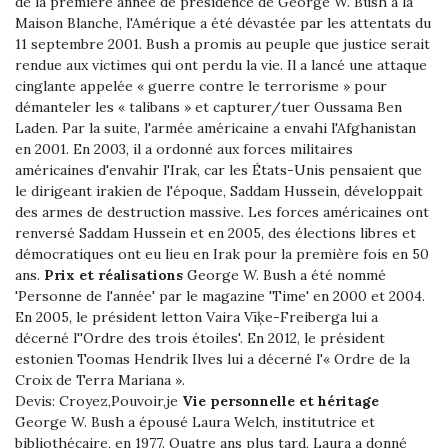
de la première année de présidence de George W. Bush à la
Maison Blanche, l'Amérique a été dévastée par les attentats du
11 septembre 2001. Bush a promis au peuple que justice serait
rendue aux victimes qui ont perdu la vie. Il a lancé une attaque
cinglante appelée « guerre contre le terrorisme » pour
démanteler les « talibans » et capturer/tuer Oussama Ben
Laden. Par la suite, l'armée américaine a envahi l'Afghanistan
en 2001. En 2003, il a ordonné aux forces militaires
américaines d'envahir l'Irak, car les États-Unis pensaient que
le dirigeant irakien de l'époque, Saddam Hussein, développait
des armes de destruction massive. Les forces américaines ont
renversé Saddam Hussein et en 2005, des élections libres et
démocratiques ont eu lieu en Irak pour la première fois en 50
ans.
Prix ​​et réalisations
George W. Bush a été nommé
'Personne de l'année' par le magazine 'Time' en 2000 et 2004.
En 2005, le président letton Vaira Vīķe-Freiberga lui a
décerné l''Ordre des trois étoiles'. En 2012, le président
estonien Toomas Hendrik Ilves lui a décerné l'« Ordre de la
Croix de Terra Mariana ».
Devis:
Croyez,Pouvoir,je
Vie personnelle et héritage
George W. Bush a épousé Laura Welch, institutrice et
bibliothécaire, en 1977. Quatre ans plus tard, Laura a donné