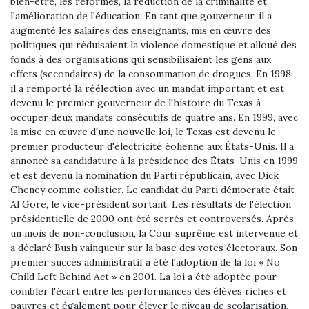
bien-être, les réformes, la réduction de la criminalité et
l'amélioration de l'éducation. En tant que gouverneur, il a
augmenté les salaires des enseignants, mis en œuvre des
politiques qui réduisaient la violence domestique et alloué des
fonds à des organisations qui sensibilisaient les gens aux
effets (secondaires) de la consommation de drogues. En 1998,
il a remporté la réélection avec un mandat important et est
devenu le premier gouverneur de l'histoire du Texas à
occuper deux mandats consécutifs de quatre ans. En 1999, avec
la mise en œuvre d'une nouvelle loi, le Texas est devenu le
premier producteur d'électricité éolienne aux États-Unis. Il a
annoncé sa candidature à la présidence des États-Unis en 1999
et est devenu la nomination du Parti républicain, avec Dick
Cheney comme colistier. Le candidat du Parti démocrate était
Al Gore, le vice-président sortant. Les résultats de l'élection
présidentielle de 2000 ont été serrés et controversés. Après
un mois de non-conclusion, la Cour suprême est intervenue et
a déclaré Bush vainqueur sur la base des votes électoraux. Son
premier succès administratif a été l'adoption de la loi « No
Child Left Behind Act » en 2001. La loi a été adoptée pour
combler l'écart entre les performances des élèves riches et
pauvres et également pour élever le niveau de scolarisation.