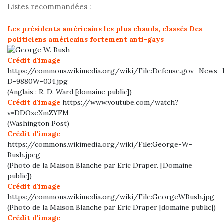
Listes recommandées :
Les présidents américains les plus chauds, classés
Des
politiciens américains fortement anti-gays
Crédit d'image
https://commons.wikimedia.org/wiki/File:Defense.gov_News
D-9880W-034.jpg
(Anglais : R. D. Ward [domaine public])
Crédit d'image
https://www.youtube.com/watch?
v=DDOxeXmZYFM
(Washington Post)
Crédit d'image
https://commons.wikimedia.org/wiki/File:George-W-
Bush.jpeg
(Photo de la Maison Blanche par Eric Draper. [Domaine
public])
Crédit d'image
https://commons.wikimedia.org/wiki/File:GeorgeWBush.jpg
(Photo de la Maison Blanche par Eric Draper [domaine public])
Crédit d'image