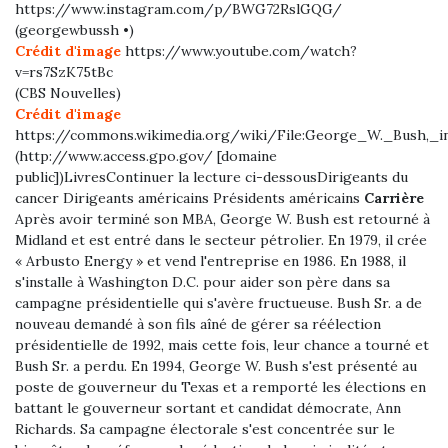
https://www.instagram.com/p/BWG72RslGQG/
(georgewbussh •)
Crédit d'image
https://www.youtube.com/watch?
v=rs7SzK75tBc
(CBS Nouvelles)
Crédit d'image
https://commons.wikimedia.org/wiki/File:George_W._Bush,_in
(http://www.access.gpo.gov/ [domaine
public])LivresContinuer la lecture ci-dessousDirigeants du
cancer Dirigeants américains Présidents américains
Carrière
Après avoir terminé son MBA, George W. Bush est retourné à
Midland et est entré dans le secteur pétrolier. En 1979, il crée
« Arbusto Energy » et vend l'entreprise en 1986. En 1988, il
s'installe à Washington D.C. pour aider son père dans sa
campagne présidentielle qui s'avère fructueuse. Bush Sr. a de
nouveau demandé à son fils aîné de gérer sa réélection
présidentielle de 1992, mais cette fois, leur chance a tourné et
Bush Sr. a perdu. En 1994, George W. Bush s'est présenté au
poste de gouverneur du Texas et a remporté les élections en
battant le gouverneur sortant et candidat démocrate, Ann
Richards. Sa campagne électorale s'est concentrée sur le