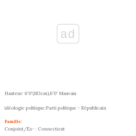
ad
Hauteur:
6'0'(183
cm
),6'0' Mauvais
idéologie politique:
Parti politique - Républicain
Famille:
Conjoint/Ex- :
Connecticut