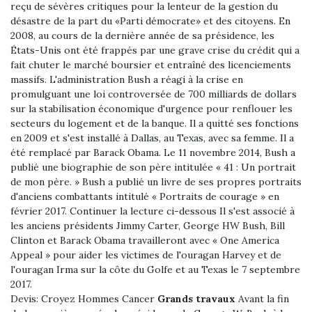
reçu de sévères critiques pour la lenteur de la gestion du
désastre de la part du «Parti démocrate» et des citoyens. En
2008, au cours de la dernière année de sa présidence, les
États-Unis ont été frappés par une grave crise du crédit qui a
fait chuter le marché boursier et entraîné des licenciements
massifs. L'administration Bush a réagi à la crise en
promulguant une loi controversée de 700 milliards de dollars
sur la stabilisation économique d'urgence pour renflouer les
secteurs du logement et de la banque. Il a quitté ses fonctions
en 2009 et s'est installé à Dallas, au Texas, avec sa femme. Il a
été remplacé par Barack Obama. Le 11 novembre 2014, Bush a
publié une biographie de son père intitulée « 41 : Un portrait
de mon père. » Bush a publié un livre de ses propres portraits
d'anciens combattants intitulé « Portraits de courage » en
février 2017. Continuer la lecture ci-dessous Il s'est associé à
les anciens présidents Jimmy Carter, George HW Bush, Bill
Clinton et Barack Obama travailleront avec « One America
Appeal » pour aider les victimes de l'ouragan Harvey et de
l'ouragan Irma sur la côte du Golfe et au Texas le 7 septembre
2017.
Devis:
Croyez Hommes Cancer
Grands travaux
Avant la fin