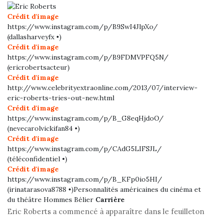
Crédit d'image
https://www.instagram.com/p/B9SwI4JlpXo/
(dallasharveyfx •)
Crédit d'image
https://www.instagram.com/p/B9FDMVPFQ5N/
(ericrobertsacteur)
Crédit d'image
http://www.celebrityextraonline.com/2013/07/interview-
eric-roberts-tries-out-new.html
Crédit d'image
https://www.instagram.com/p/B_G8eqHjdoO/
(nevecarolvickifan84 •)
Crédit d'image
https://www.instagram.com/p/CAdG5LIFSJL/
(téléconfidentiel •)
Crédit d'image
https://www.instagram.com/p/B_KFp0io5HI/
(irinatarasova8788 •)Personnalités américaines du cinéma et
du théâtre Hommes Bélier
Carrière
Eric Roberts a commencé à apparaître dans le feuilleton