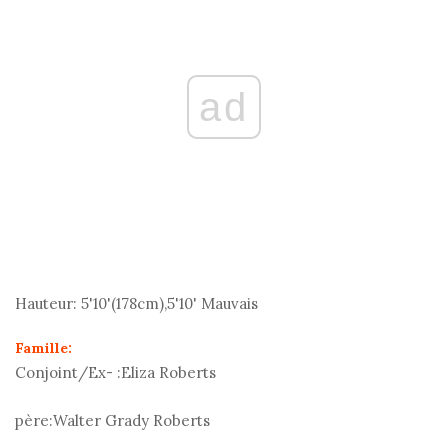
ad
Hauteur:
5'10'(178
cm
),5'10' Mauvais
Famille:
Conjoint/Ex- :
Eliza Roberts
père:
Walter Grady Roberts