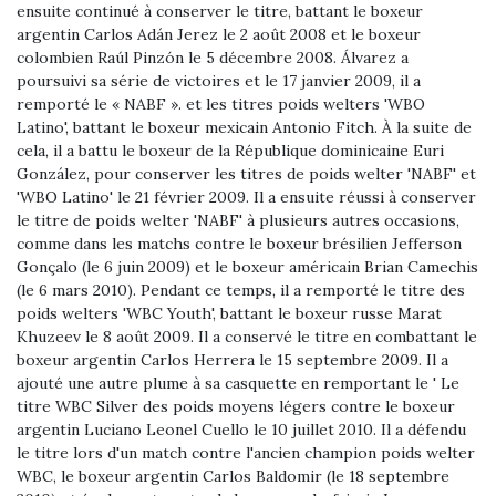
ensuite continué à conserver le titre, battant le boxeur
argentin Carlos Adán Jerez le 2 août 2008 et le boxeur
colombien Raúl Pinzón le 5 décembre 2008. Álvarez a
poursuivi sa série de victoires et le 17 janvier 2009, il a
remporté le « NABF ». et les titres poids welters 'WBO
Latino', battant le boxeur mexicain Antonio Fitch. À la suite de
cela, il a battu le boxeur de la République dominicaine Euri
González, pour conserver les titres de poids welter 'NABF' et
'WBO Latino' le 21 février 2009. Il a ensuite réussi à conserver
le titre de poids welter 'NABF' à plusieurs autres occasions,
comme dans les matchs contre le boxeur brésilien Jefferson
Gonçalo (le 6 juin 2009) et le boxeur américain Brian Camechis
(le 6 mars 2010). Pendant ce temps, il a remporté le titre des
poids welters 'WBC Youth', battant le boxeur russe Marat
Khuzeev le 8 août 2009. Il a conservé le titre en combattant le
boxeur argentin Carlos Herrera le 15 septembre 2009. Il a
ajouté une autre plume à sa casquette en remportant le ' Le
titre WBC Silver des poids moyens légers contre le boxeur
argentin Luciano Leonel Cuello le 10 juillet 2010. Il a défendu
le titre lors d'un match contre l'ancien champion poids welter
WBC, le boxeur argentin Carlos Baldomir (le 18 septembre