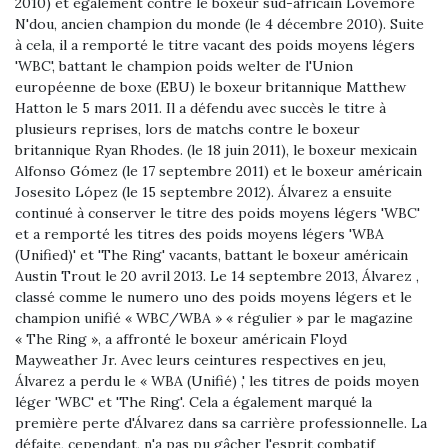
2010) et également contre le boxeur sud-africain Lovemore
N'dou, ancien champion du monde (le 4 décembre 2010). Suite
à cela, il a remporté le titre vacant des poids moyens légers
'WBC', battant le champion poids welter de l'Union
européenne de boxe (EBU) le boxeur britannique Matthew
Hatton le 5 mars 2011. Il a défendu avec succès le titre à
plusieurs reprises, lors de matchs contre le boxeur
britannique Ryan Rhodes. (le 18 juin 2011), le boxeur mexicain
Alfonso Gómez (le 17 septembre 2011) et le boxeur américain
Josesito López (le 15 septembre 2012). Álvarez a ensuite
continué à conserver le titre des poids moyens légers 'WBC'
et a remporté les titres des poids moyens légers 'WBA
(Unified)' et 'The Ring' vacants, battant le boxeur américain
Austin Trout le 20 avril 2013. Le 14 septembre 2013, Álvarez ,
classé comme le numero uno des poids moyens légers et le
champion unifié « WBC/WBA » « régulier » par le magazine
« The Ring », a affronté le boxeur américain Floyd
Mayweather Jr. Avec leurs ceintures respectives en jeu,
Álvarez a perdu le « WBA (Unifié) ,' les titres de poids moyen
léger 'WBC' et 'The Ring'. Cela a également marqué la
première perte d'Álvarez dans sa carrière professionnelle. La
défaite, cependant, n'a pas pu gâcher l'esprit combatif