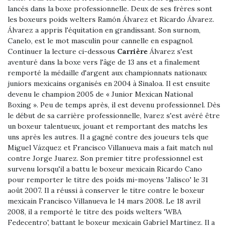
lancés dans la boxe professionnelle. Deux de ses frères sont
les boxeurs poids welters Ramón Álvarez et Ricardo Álvarez.
Álvarez a appris l'équitation en grandissant. Son surnom,
Canelo, est le mot masculin pour cannelle en espagnol.
Continuer la lecture ci-dessous
Carrière
Álvarez s'est
aventuré dans la boxe vers l'âge de 13 ans et a finalement
remporté la médaille d'argent aux championnats nationaux
juniors mexicains organisés en 2004 à Sinaloa. Il est ensuite
devenu le champion 2005 de « Junior Mexican National
Boxing ». Peu de temps après, il est devenu professionnel. Dès
le début de sa carrière professionnelle, lvarez s'est avéré être
un boxeur talentueux, jouant et remportant des matchs les
uns après les autres. Il a gagné contre des joueurs tels que
Miguel Vázquez et Francisco Villanueva mais a fait match nul
contre Jorge Juarez. Son premier titre professionnel est
survenu lorsqu'il a battu le boxeur mexicain Ricardo Cano
pour remporter le titre des poids mi-moyens 'Jalisco' le 31
août 2007. Il a réussi à conserver le titre contre le boxeur
mexicain Francisco Villanueva le 14 mars 2008. Le 18 avril
2008, il a remporté le titre des poids welters 'WBA
Fedecentro', battant le boxeur mexicain Gabriel Martinez. Il a