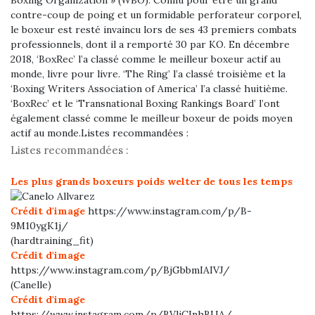
Boxing Organization » (WBO). Connu pour être un grand
contre-coup de poing et un formidable perforateur corporel,
le boxeur est resté invaincu lors de ses 43 premiers combats
professionnels, dont il a remporté 30 par KO. En décembre
2018, ‘BoxRec’ l’a classé comme le meilleur boxeur actif au
monde, livre pour livre. ‘The Ring’ l’a classé troisième et la
‘Boxing Writers Association of America’ l’a classé huitième.
‘BoxRec’ et le ‘Transnational Boxing Rankings Board’ l’ont
également classé comme le meilleur boxeur de poids moyen
actif au monde.
Listes recommandées :
Listes recommandées :
Les plus grands boxeurs poids welter de tous les temps
Crédit d'image
https://www.instagram.com/p/B-
9M10ygK1j/
(hardtraining_fit)
Crédit d'image
https://www.instagram.com/p/BjGbbmIAIVJ/
(Canelle)
Crédit d'image
https://www.instagram.com/p/BVliCInhBUA/