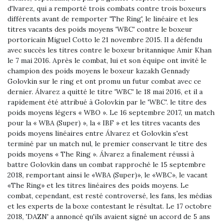
d'lvarez, qui a remporté trois combats contre trois boxeurs
différents avant de remporter 'The Ring', le linéaire et les
titres vacants des poids moyens 'WBC' contre le boxeur
portoricain Miguel Cotto le 21 novembre 2015. Il a défendu
avec succès les titres contre le boxeur britannique Amir Khan
le 7 mai 2016. Après le combat, lui et son équipe ont invité le
champion des poids moyens le boxeur kazakh Gennady
Golovkin sur le ring et ont promu un futur combat avec ce
dernier. Álvarez a quitté le titre 'WBC' le 18 mai 2016, et il a
rapidement été attribué à Golovkin par le 'WBC'. le titre des
poids moyens légers « WBO ». Le 16 septembre 2017, un match
pour la « WBA (Super) », la « IBF » et les titres vacants des
poids moyens linéaires entre Álvarez et Golovkin s'est
terminé par un match nul, le premier conservant le titre des
poids moyens « The Ring ». Álvarez a finalement réussi à
battre Golovkin dans un combat rapproché le 15 septembre
2018, remportant ainsi le «WBA (Super)», le «WBC», le vacant
«The Ring» et les titres linéaires des poids moyens. Le
combat, cependant, est resté controversé, les fans, les médias
et les experts de la boxe contestant le résultat. Le 17 octobre
2018, 'DAZN' a annoncé qu'ils avaient signé un accord de 5 ans