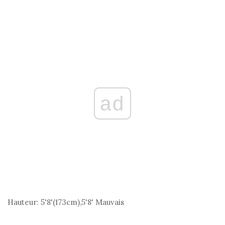
ad
Hauteur:
5'8'(173
cm
),5'8' Mauvais