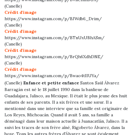
(Canelle)
Crédit d'image
https://www.instagram.com/p/BJWdb6_Drim/
(Canelle)
Crédit d'image
https://www.instagram.com/p/BTnUxUBhASm/
(Canelle)
Crédit d'image
https://www.instagram.com/p/BrQh6XdhDNE/
(Canelle)
Crédit d'image
https://www.instagram.com/p/Bwao4tIIUYa/
Précédent
Prochain
(Canelle)
Enfance et petite enfance
Santos Saúl Álvarez
Barragán est né le 18 juillet 1990 dans la banlieue de
Guadalajara, Jalisco, au Mexique. Il était le plus jeune des huit
enfants de ses parents. Il a six frères et une sœur. Il a
mentionné dans une interview que sa famille est originaire de
Los Reyes, Michoacán. Quand il avait 5 ans, sa famille a
déménagé dans leur maison actuelle à Juanacatlán, Jalisco. Il a
suivi les traces de son frère aîné, Rigoberto Álvarez, dans la
boxe. Tous les autres frères d'Álvarez se sont également