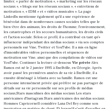
limiter, « parler de motivation », » marketing sur les réseaux
sociaux », « blogs sur les réseaux sociaux », « entretiens de
motivation », « EDM » et « vidéos musicales ». La page
LinkedIn mentionne également qu'il a une expérience de
bénévolat dans de nombreuses causes sociales telles que le
bien-être des animaux, les droits de l'homme, l'environnement,
les catastrophes et les secours humanitaires, les droits civils
et l'action sociale. Selon ce profil, il a contribué en tant qu'«
influenceur indépendant des médias sociaux » via ses comptes
personnels sur Vine, Twitter et YouTube. Il a mis en ligne
d'innombrables vidéos personnelles et séquences de
motivation sur Vine, ainsi que des compilations de vidéos sur
YouTube. Continuer la lecture ci-dessous
Vie privée
Alex
Ramos est né le 2 janvier 1995 à Snellville, en Géorgie. Après
avoir passé les premières années de sa vie à Snellville, il a
ensuite déménagé à Atlanta avec sa famille. Ramos est une
personne intensément privée qui préfère ne pas partager de
détails sur sa vie personnelle sur ses profils de médias
sociaux.Stars masculines des médias sociaux Les stars
américaines d'Instagram Stars américaines des médias sociaux
Hommes CapricorneIl considère Lana Del Rey comme son
inspiration en matière de chant. Et lorsqu'il s'agit d'exceller en