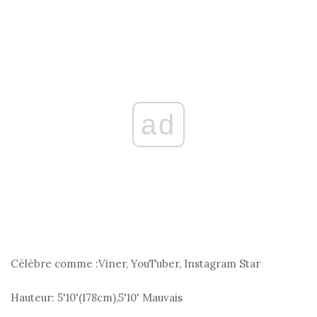
ad
Célèbre comme :
Viner, YouTuber, Instagram Star
Hauteur:
5'10'(178
cm
),5'10' Mauvais